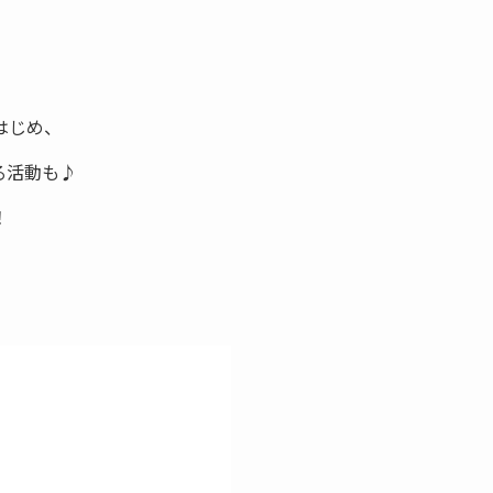
はじめ、
る活動も♪
！