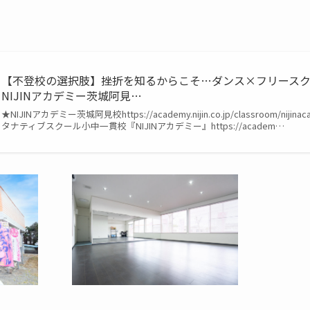
【不登校の選択肢】挫折を知るからこそ…ダンス×フリース
NIJINアカデミー茨城阿見…
★NIJINアカデミー茨城阿見校https://academy.nijin.co.jp/classroom/nijin
タナティブスクール小中一貫校『NIJINアカデミー』https://academ…