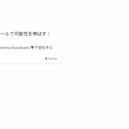
クールで可能性を伸ばす｜
academy-ibarakiami/▼不登校オル
YouTube