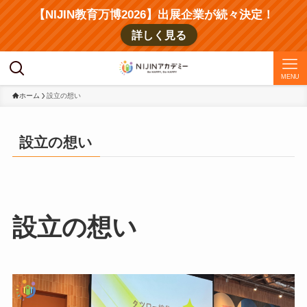
【NIJIN教育万博2026】出展企業が続々決定！
詳しく見る
MENU
ホーム
設立の想い
設立の想い
設立の想い