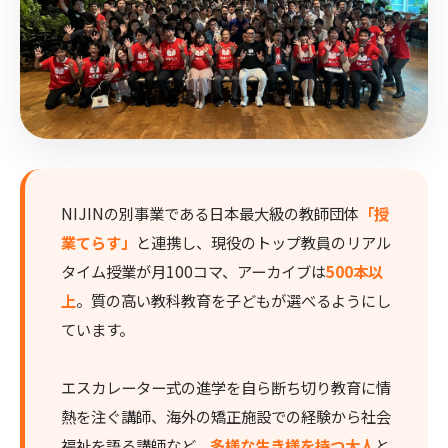
NIJINの別事業である日本最大級の教師団体
「授
業てらす」
と連携し、現役のトップ教員のリアル
タイム授業が月100コマ、アーカイブは
500本以
上
。質の高い教科教育を子どもが選べるようにし
ています。
エスカレーター式の進学を自ら断ち切り教育に情
熱を注ぐ講師、海外の矯正施設での経験から社会
福祉を語る講師など、
多様な生き様を持つ大人
と