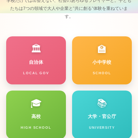
学校だけでは出会えない、社会のあらゆるプレイヤーと。子ども
たちは7つの領域で大人や企業と”共に創る”体験を重ねていま
す。
🏛️
🏫
自治体
小中学校
LOCAL GOV
SCHOOL
🎓
📚
高校
大学・官公庁
HIGH SCHOOL
UNIVERSITY