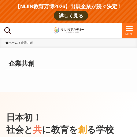
【NIJIN教育万博2026】出展企業が続々決定！
詳しく見る
MENU
ホーム
企業共創
企業共創
日本初！
社会と
共
に教育を
創
る学校