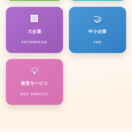
🏢
🤝
大企業
中小企業
ENTERPRISE
SME
💡
教育サービス
EDU SERVICE