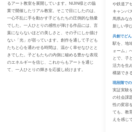
るアート教室を展開しています。NIJIN様との協
や鉄道ア
業で開催したリアル教室。そこで目にしたのは、
キャンパ
一心不乱に手を動かす子どもたちの圧倒的な熱量
馬県みな
でした。一人ひとりの感性が弾ける作品には、言
新しい学
葉にならないほどの美しさと、その子にしか描け
共創でどん
ない「光」が宿っています。創作を通して子ども
駅を、地
たちと心を通わせる時間は、温かく幸せなひとと
ォーム」
きでした。子どもたちの内側に秘める豊かな表現
とで、子
のエネルギーを信じ、これからもアートを通じ
活力を生
て、一人ひとりの輝きを応援し続けます。
構築でき
現段階での
実証実験
の社会課
性の変容
ても、教
えを感じ