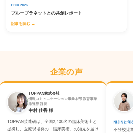
EDIX 2026
ブループラネットとの共創レポート
記事を読む →
企業の声
TOPPAN株式会社
情報コミュニケーション事業本部 教育事業
推進部 課長
中村 佳香 様
TOPPAN芸造研は、全国2,400名の臨床美術士と
NIJINと
提携し、医療現場発の「臨床美術」の知見を届け
不登校児