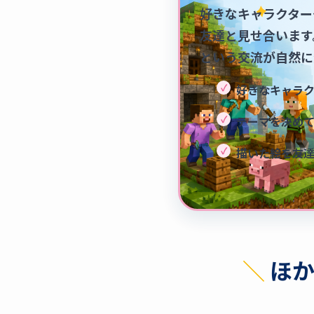
好きなキャラクター
友達と見せ合います
という交流が自然に
好きなキャラ
テーマを決め
描いた絵を友
＼
ほ