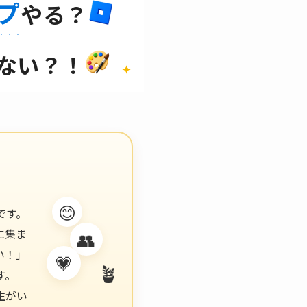
プ
やる？
ない？！
😊
です。
に集ま
👥
い！」
💗
す。
生がい