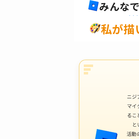
みんな
私が描
ニジ
マイ
るこ
と
活動