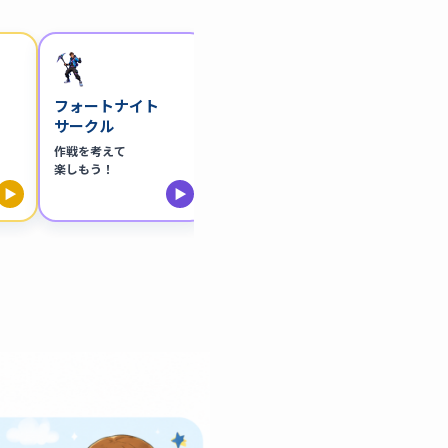
フォートナイト
鉄道
料理
サークル
サークル
サーク
作戦を考えて
鉄道や電車の
好きな料
楽しもう！
魅力を語ろう！
話してみ
▶
▶
▶