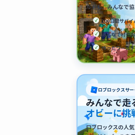
ルドも、みんなで協
100日間サバ
みんなで村や
作ったワール
ロブロックスサー
みんなで走
オビーに挑
ロブロックスの人気