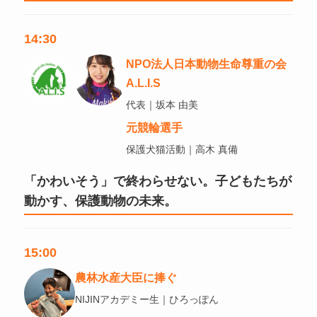
14:30
NPO法人日本動物生命尊重の会
A.L.I.S
代表｜坂本 由美
元競輪選手
保護犬猫活動｜高木 真備
「かわいそう」で終わらせない。子どもたちが
動かす、保護動物の未来。
15:00
農林水産大臣に捧ぐ
NIJINアカデミー生｜ひろっぽん