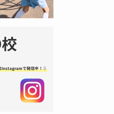
D校
Instagramで発信中！⇩