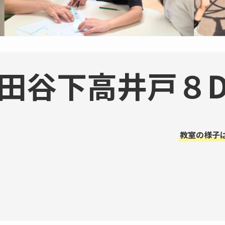
田谷下高井戸８
教室の様子は