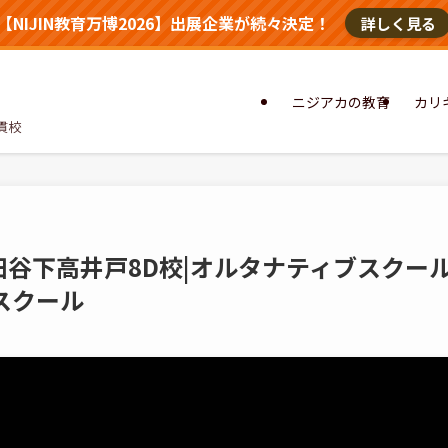
【NIJIN教育万博2026】出展企業が続々決定！
詳しく見る
ニジアカの教育
カリ
貫校
世田谷下高井戸8D校|オルタナティブスク
スクール