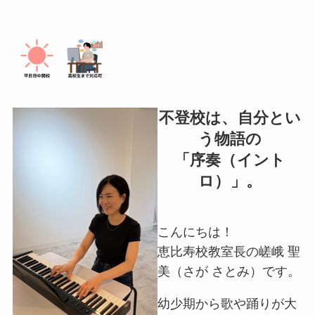
不登校は、自分とい
う物語の
「序奏（イント
ロ）」。
こんにちは！
恵比寿校教室長の嵯峨 聖
美（さが さとみ）です。
幼少期から歌や踊りが大