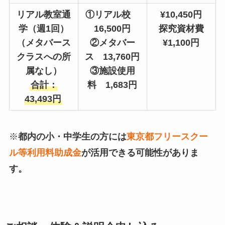
リアル教室通
①リアル校
¥10,450円
学
（週1回）
16,500円
探究資材費
（メタバース
②メタバー
¥1,100円
クラスへの所
ス 13,760円
属なし）
③施設使用
合計：
料 1,683円
43,493円
※
都内の小・中学生の方には
東京都フリースクー
ル等利用料助成金
が活用できる可能性がありま
す。