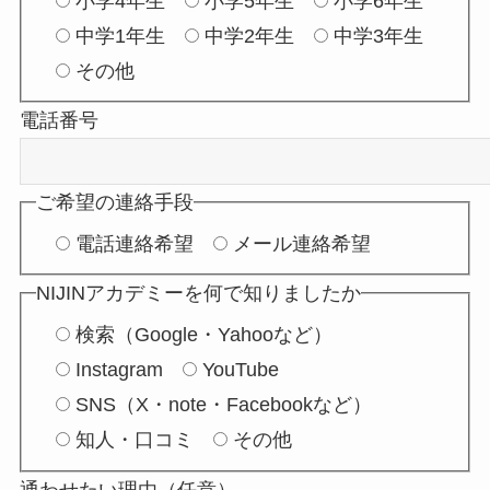
小学4年生
小学5年生
小学6年生
中学1年生
中学2年生
中学3年生
その他
電話番号
ご希望の連絡手段
電話連絡希望
メール連絡希望
NIJINアカデミーを何で知りましたか
検索（Google・Yahooなど）
Instagram
YouTube
SNS（X・note・Facebookなど）
知人・口コミ
その他
通わせたい理由（任意）