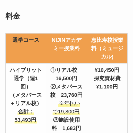
料金
通学コース
NIJINアカデ
恵比寿校授業
ミー授業料
料（ミュージ
カル)
ハイブリット
①
リアル校
¥10,450円
通学（週1
16,500円
探究資材費
回）
②メタバース
¥1,100円
（メタバース
校 23,760円
＋リアル校）
※年払い
合計：
で19,800円
53,493円
③施設使用
料 1,683円