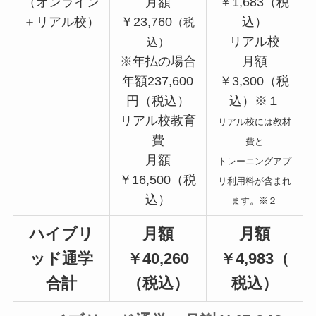
（オンライン
月額
￥1,683（税
＋リアル校）
￥23,760
込）
（税
リアル校
込）
※年払の場合
月額
年額237,600
￥3,300（税
円（税込）
込）※１
リアル校教育
リアル校には教材
費
費と
月額
トレーニングアプ
￥16,500（税
リ利用料が含まれ
込）
ます。※２
ハイブリ
月額
月額
ッド通学
￥40,260
￥4,983（
合計
（税込）
税込）