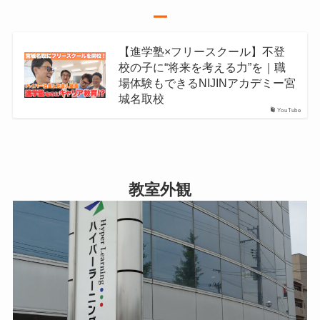
ー
【進学塾×フリースクール】不登
校の子に“将来を考える力”を｜職
場体験もできるNIJINアカデミー宮
城名取校
YouTube
教室外観