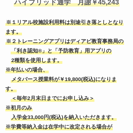
ハイブリッド通学 月謝￥45,243
※１リアル校施設利用料は別途引き落としとなり
ます。
※２トレーニングアプリはディアビ教育事務局の
「利き認知®」と「予防教育」用アプリの
2種類を使用します。
※年払いの場合、
メタバース授業料が￥19,800​(税込)になりま
す。
＜毎年2月末日までにお申し込み＞
※初月のみ
入学金33,000円(税込)を納入いただきます。
※学費等納入金は在学中に改定される場合が