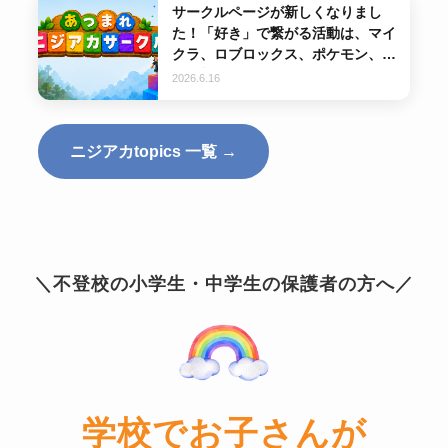
サークルページが新しくなりまし
た！「好き」で繋がる活動は、マイ
クラ、ロブロックス、ポケモン、鉄
道、料理…様々あります。
2026.6.16
ニジアカtopics 一覧 →
＼不登校の小学生・中学生の保護者の方へ／
学校でお子さんが