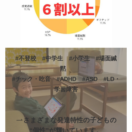
#不登校 #中学生 #小学生 #場面緘
黙
#チック・吃音 #ADHD #ASD #LD・
学習障害
さまざまな発達特性の子どもの
“個性”が輝いています。