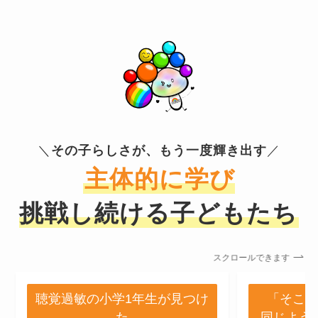
＼
その子らしさが、もう一度輝き出す
／
主体的に学び
挑戦し続ける子どもたち
スクロールできます
聴覚過敏の小学1年生が見つけ
「そこに
た
同じよう