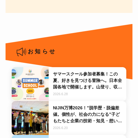
お知らせ
サマースクール参加者募集！この
夏、好きを見つける冒険へ。日本全
国各地で開催します。山登り、収穫
体験、ミュージカル、料理、プログ
2026.6.28
ラミング…
NIJIN万博2026！”脱学歴・脱偏差
値。個性が、社会の力になる”子ど
もたちと企業の技術・知見・想いが
出会う2日間です。11/21・22開
2026.6.20
催！お申し込みは順次スタート！