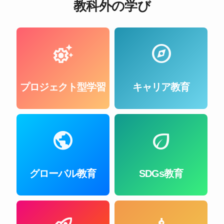
教科外の学び
settings_suggest
explore
プロジェクト型学習
キャリア教育
public
eco
グローバル教育
SDGs教育