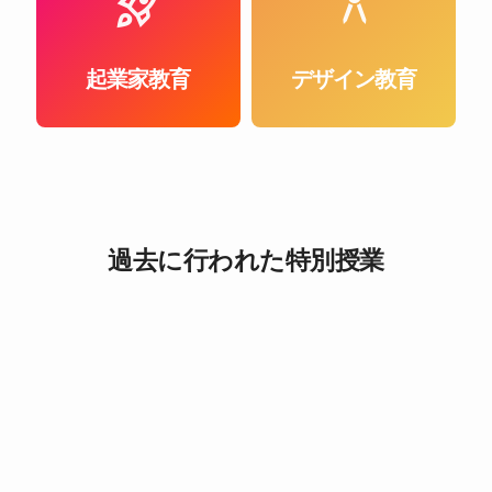
rocket_launch
architecture
起業家教育
デザイン教育
過去に行われた特別授業
オンラインで話を聞く