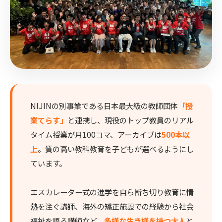
NIJINの別事業である日本最大級の教師団体
「授
業てらす」
と連携し、現役のトップ教員のリアル
タイム授業が月100コマ、アーカイブは
500本以
上
。質の高い教科教育を子どもが選べるようにし
ています。
エスカレーター式の進学を自ら断ち切り教育に情
熱を注ぐ講師、海外の矯正施設での経験から社会
福祉を語る講師など、
多様な生き様を持つ大人
と