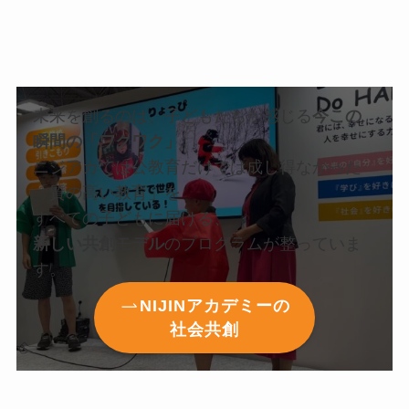
未来を創るのは、子どもたちが感じる
今この
瞬間の「ワクワク」
ニジアカでは公教育だけでは成し得なかった
「質の高い教育」を
すべての子どもに届ける、
新しい共創モデル
のプログラムが整っていま
す。
NIJINアカデミーの
社会共創