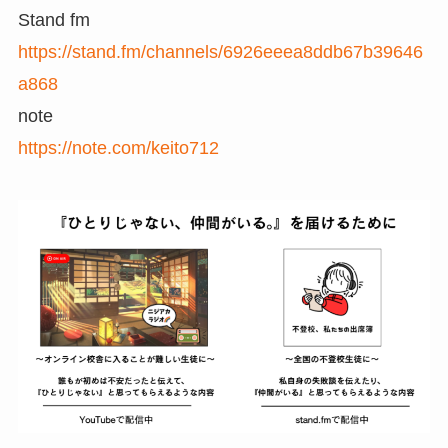
Stand fm
https://stand.fm/channels/6926eeea8ddb67b39646
a868
note
https://note.com/keito712