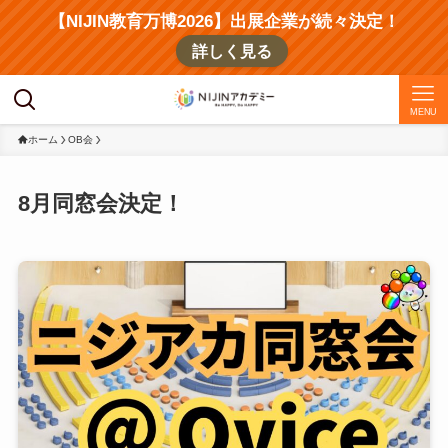
【NIJIN教育万博2026】出展企業が続々決定！
詳しく見る
MENU
ホーム
OB会
8月同窓会決定！